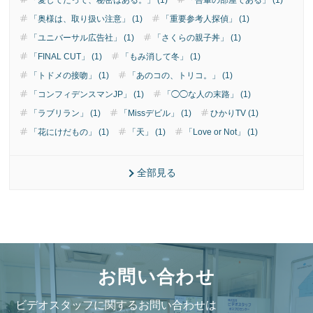
「愛してたって、秘密はある。」 (1)
「吾輩の部屋である」 (1)
「奥様は、取り扱い注意」 (1)
「重要参考人探偵」 (1)
「ユニバーサル広告社」 (1)
「さくらの親子丼」 (1)
「FINAL CUT」 (1)
「もみ消して冬」 (1)
「トドメの接吻」 (1)
「あのコの、トリコ。」 (1)
「コンフィデンスマンJP」 (1)
「◯◯な人の末路」 (1)
「ラブリラン」 (1)
「Missデビル」 (1)
ひかりTV (1)
「花にけだもの」 (1)
「天」 (1)
「Love or Not」 (1)
全部見る
お問い合わせ
ビデオスタッフに関するお問い合わせは