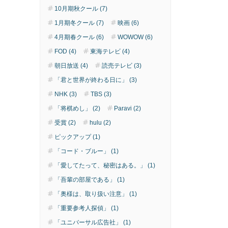
10月期秋クール (7)
1月期冬クール (7)
映画 (6)
4月期春クール (6)
WOWOW (6)
FOD (4)
東海テレビ (4)
朝日放送 (4)
読売テレビ (3)
「君と世界が終わる日に」 (3)
NHK (3)
TBS (3)
「将棋めし」 (2)
Paravi (2)
受賞 (2)
hulu (2)
ピックアップ (1)
「コード・ブルー」 (1)
「愛してたって、秘密はある。」 (1)
「吾輩の部屋である」 (1)
「奥様は、取り扱い注意」 (1)
「重要参考人探偵」 (1)
「ユニバーサル広告社」 (1)