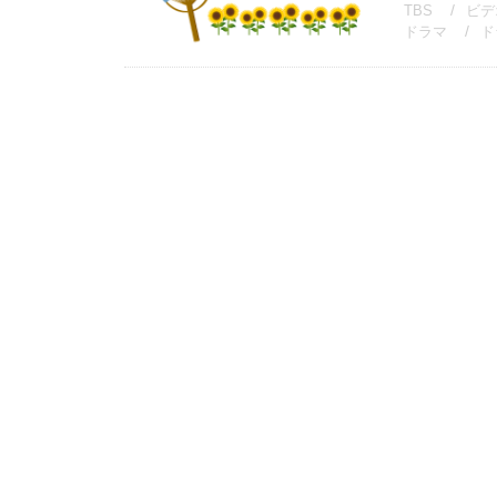
TBS
ビデ
ドラマ
ド