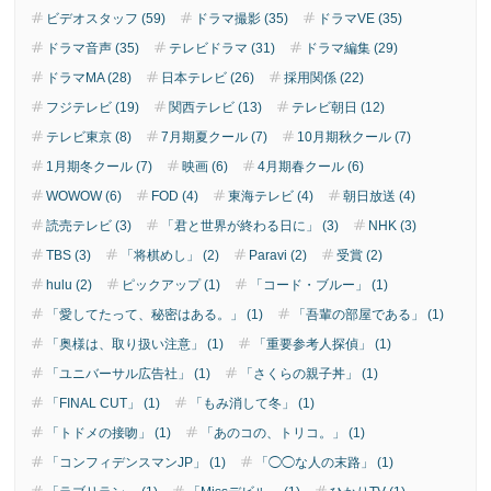
ビデオスタッフ (59)
ドラマ撮影 (35)
ドラマVE (35)
ドラマ音声 (35)
テレビドラマ (31)
ドラマ編集 (29)
ドラマMA (28)
日本テレビ (26)
採用関係 (22)
フジテレビ (19)
関西テレビ (13)
テレビ朝日 (12)
テレビ東京 (8)
7月期夏クール (7)
10月期秋クール (7)
1月期冬クール (7)
映画 (6)
4月期春クール (6)
WOWOW (6)
FOD (4)
東海テレビ (4)
朝日放送 (4)
読売テレビ (3)
「君と世界が終わる日に」 (3)
NHK (3)
TBS (3)
「将棋めし」 (2)
Paravi (2)
受賞 (2)
hulu (2)
ピックアップ (1)
「コード・ブルー」 (1)
「愛してたって、秘密はある。」 (1)
「吾輩の部屋である」 (1)
「奥様は、取り扱い注意」 (1)
「重要参考人探偵」 (1)
「ユニバーサル広告社」 (1)
「さくらの親子丼」 (1)
「FINAL CUT」 (1)
「もみ消して冬」 (1)
「トドメの接吻」 (1)
「あのコの、トリコ。」 (1)
「コンフィデンスマンJP」 (1)
「◯◯な人の末路」 (1)