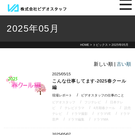
2025年05月
HOME
>
トピックス
> 2025年05月
新しい順 |
古い順
2025/05/15
こんな仕事してます-2025春クール
編
現場レポート
ビデオスタッフの仕事のこと
ビデオスタッフ
フジテレビ
日本テレ
ビ
テレビドラマ
4月期春クール
読売
テレビ
ドラマ撮影
ドラマVE
ドラマ
音声
ドラマ編集
ドラマMA
2025/05/07