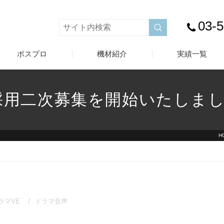
03-
ポスプロ
機材紹介
実績一覧
規採用二次募集を開始いたしま
H
ラマVE
ドラマ音声