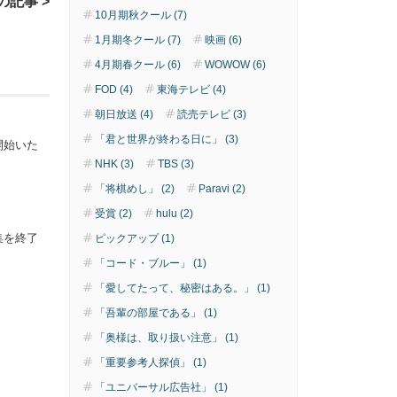
の記事 >
10月期秋クール (7)
1月期冬クール (7)
映画 (6)
4月期春クール (6)
WOWOW (6)
FOD (4)
東海テレビ (4)
朝日放送 (4)
読売テレビ (3)
「君と世界が終わる日に」 (3)
開始いた
NHK (3)
TBS (3)
「将棋めし」 (2)
Paravi (2)
受賞 (2)
hulu (2)
集を終了
ピックアップ (1)
「コード・ブルー」 (1)
「愛してたって、秘密はある。」 (1)
「吾輩の部屋である」 (1)
「奥様は、取り扱い注意」 (1)
「重要参考人探偵」 (1)
「ユニバーサル広告社」 (1)